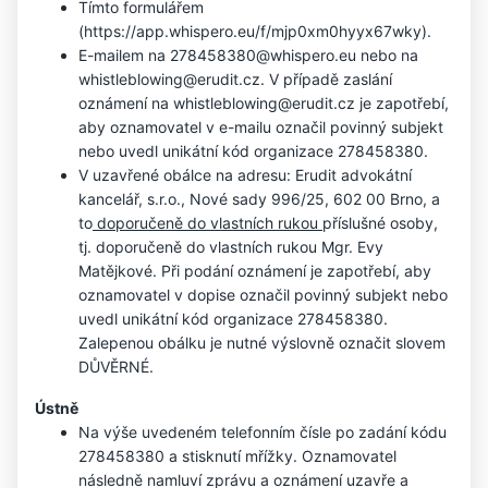
Tímto formulářem 
(https://app.whispero.eu/f/mjp0xm0hyyx67wky).
E-mailem na 278458380@whispero.eu nebo na 
whistleblowing@erudit.cz. V případě zaslání 
oznámení na whistleblowing@erudit.cz je zapotřebí, 
aby oznamovatel v e-mailu označil povinný subjekt 
nebo uvedl unikátní kód organizace 278458380.
V uzavřené obálce na adresu: Erudit advokátní 
kancelář, s.r.o., Nové sady 996/25, 602 00 Brno, a 
to
 doporučeně do vlastních rukou 
příslušné osoby, 
tj. doporučeně do vlastních rukou Mgr. Evy 
Matějkové. Při podání oznámení je zapotřebí, aby 
oznamovatel v dopise označil povinný subjekt nebo 
uvedl unikátní kód organizace 278458380. 
Zalepenou obálku je nutné výslovně označit slovem 
DŮVĚRNÉ.
Ústně
Na výše uvedeném telefonním čísle po zadání kódu 
278458380 a stisknutí mřížky. Oznamovatel 
následně namluví zprávu a oznámení uzavře a 